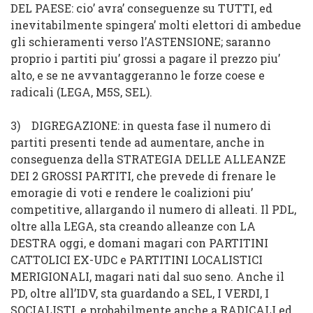
DEL
PAESE
: cio’ avra’ conseguenze su TUTTI, ed
inevitabilmente spingera’ molti elettori di ambedue
gli schieramenti verso l’
ASTENSIONE
; saranno
proprio i partiti piu’ grossi a pagare il prezzo piu’
alto, e se ne avvantaggeranno le forze coese e
radicali (LEGA, M5S, SEL).
3)
DIGREGAZIONE
: in questa fase il numero di
partiti presenti tende ad aumentare, anche in
conseguenza della STRATEGIA DELLE ALLEANZE
DEI 2 GROSSI PARTITI, che prevede di frenare le
emoragie di voti e rendere le coalizioni piu’
competitive, allargando il numero di alleati. Il PDL,
oltre alla LEGA, sta creando alleanze con LA
DESTRA oggi, e domani magari con PARTITINI
CATTOLICI EX-UDC e PARTITINI LOCALISTICI
MERIGIONALI, magari nati dal suo seno. Anche il
PD, oltre all’IDV, sta guardando a SEL, I VERDI, I
SOCIALISTI, e probabilmente anche a RADICALI ed