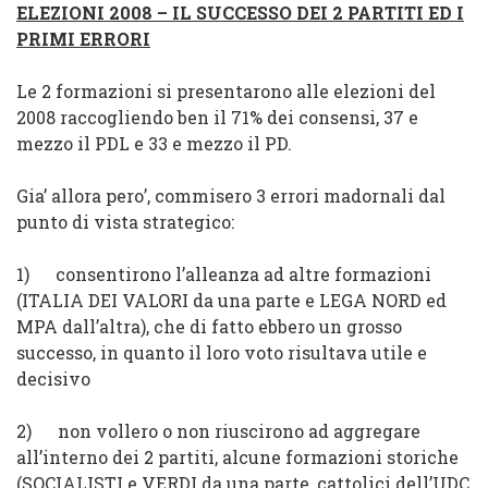
ELEZIONI 2008 – IL SUCCESSO DEI 2 PARTITI ED I
PRIMI ERRORI
Le 2 formazioni si presentarono alle elezioni del
2008 raccogliendo ben il
71% dei consensi, 37 e
mezzo il PDL e 33 e mezzo il PD
.
Gia’ allora pero’, commisero 3 errori madornali dal
punto di vista strategico:
1)
consentirono l’alleanza ad altre formazioni
(ITALIA DEI VALORI da una parte e LEGA NORD ed
MPA dall’altra), che di fatto ebbero un grosso
successo, in quanto il loro voto risultava utile e
decisivo
2)
non vollero o non riuscirono ad aggregare
all’interno dei 2 partiti, alcune
formazioni storiche
(SOCIALISTI e VERDI da una parte, cattolici dell’UDC