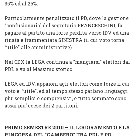
35% ed al 26%.
Particolarmente penalizzato il PD, dove la
gestione
“confusionaria”
del segretario FRANCESCHINI, fa
pagare al partito una forte perdita verso IDV ed una
rinata e frammentata SINISTRA (il cui
voto torna
“utile”
alle amministrative).
Nel CDX la LEGA continua a “
mangiarsi
” elettori dal
PDL e va al Massimo storico.
LEGA ed IDV, appaioni agli elettori come forze il cui
voto e’ “utile”, ed al tempo stesso parlano linguaggi
piu’ semplici e comprensivi, e tutto sommato sono
assai piu’ coese dei 2 partitoni.
PRIMO SEMESTRE 2010 – IL LOGORAMENTO E LA
RINCORSA
DEL
“GAMBERO” TRA PDL E PD