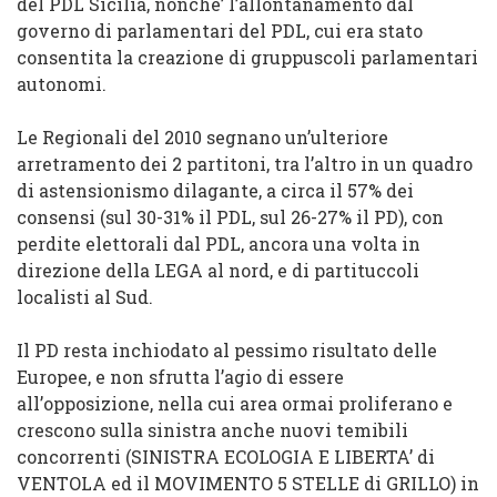
del
PDL Sicilia, nonche’ l’allontanamento dal
governo di parlamentari
del
PDL, cui era stato
consentita la creazione di gruppuscoli parlamentari
autonomi.
Le Regionali
del
2010 segnano un’ulteriore
arretramento dei 2 partitoni, tra l’altro in un quadro
di astensionismo dilagante,
a circa il 57% dei
consensi (sul 30-31% il PDL, sul 26-27% il PD)
, con
perdite elettorali dal PDL, ancora una
volta
in
direzione della LEGA al nord, e di partituccoli
localisti al Sud.
Il PD resta inchiodato al pessimo risultato delle
Europee, e non sfrutta l’agio di essere
all’opposizione, nella cui area ormai proliferano e
crescono sulla sinistra anche
nuovi temibili
concorrenti
(SINISTRA ECOLOGIA E LIBERTA’ di
VENTOLA ed il MOVIMENTO 5 STELLE di GRILLO) in