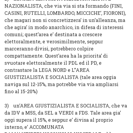
NAZIONALISTA
, che via via si sta formando (FINI,
CASINI, RUTELLI, LOMBARDO, MICCICHE’, FIORONI),
che magari non si concretizzera’ in un’alleanza, ma
che agira’ in modo anarchico, in difesa di interessi
comuni; quest’area e’ destinata a crescere
elettoralmente, e verosimilmente, seppur
marceranno divisi, potrebbero colpire
compattamente. Quest’area ha la priorita’ di
svuotare elettoralmente il PDL ed il PD, e
contrastare la LEGA NORD e L”AREA
GIUSTIZIALISTA E SOCIALISTA (
tale area oggia
naviga sul 12-15%, ma potrebbe via via ampliarsi
fino al 15-20%
)
3)
un’
AREA GIUSTIZIALISTA E SOCIALISTA
, che va
da IDV a M5S, da SEL a VERDI a FDS.
Tale area gia’
oggi supera il 15%
, e seppur e’ divisa al proprio
interno, e’ ACCOMUNATA