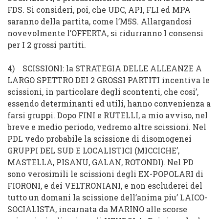
FDS. Si consideri, poi, che UDC, API, FLI ed MPA
saranno della partita, come l’M5S.
Allargandosi
novevolmente l’OFFERTA, si ridurranno I consensi
per I 2 grossi partiti
.
4)
SCISSIONI
: la STRATEGIA DELLE ALLEANZE A
LARGO SPETTRO DEI 2 GROSSI PARTITI incentiva le
scissioni, in particolare degli scontenti, che cosi’,
essendo determinanti ed utili, hanno convenienza a
farsi gruppi. Dopo FINI e RUTELLI, a mio avviso, nel
breve e medio periodo, vedremo altre scissioni. Nel
PDL vedo probabile la scissione di disomogenei
GRUPPI DEL SUD E LOCALISTICI (MICCICHE’,
MASTELLA, PISANU, GALAN, ROTONDI). Nel PD
sono verosimili le scissioni degli EX-POPOLARI di
FIORONI, e dei VELTRONIANI, e non escluderei
del
tutto un domani la scissione dell’anima piu’ LAICO-
SOCIALISTA, incarnata da MARINO alle scorse