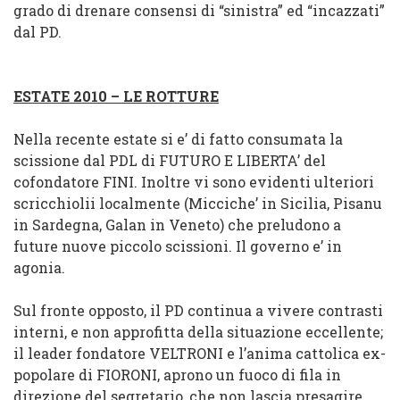
grado di drenare consensi di “sinistra” ed “incazzati”
dal PD.
ESTATE 2010 – LE ROTTURE
Nella recente estate si e’ di fatto consumata la
scissione
dal PDL di FUTURO E LIBERTA’
del
cofondatore FINI. Inoltre vi sono evidenti ulteriori
scricchiolii
localmente (Micciche’ in Sicilia, Pisanu
in Sardegna, Galan in
Veneto
) che preludono a
future nuove piccolo scissioni. Il governo e’ in
agonia
.
Sul fronte opposto, il PD continua a vivere
contrasti
interni
, e non approfitta della situazione eccellente;
il leader fondatore VELTRONI e l’anima cattolica ex-
popolare di FIORONI, aprono un fuoco di fila in
direzione
del
segretario, che non lascia presagire