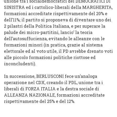
unione tra i socialdemocratici dei DEMOCRATICI DI
SINISTRA ed i cattolico-liberali della MARGHERITA,
formazioni accreditate rispettivamente del 20% e
dell’11%; il partito si proponeva di diventare uno dei
2 pilastri della Politica Italiana, e per superare la
palude dei micro-partitini, lancio’ la
teoria
dell’autosuffucienza
, evitando le alleanze con le
formazioni minori (in pratica, grazie al sistema
elettorale ed al
voto utile
, il PD avrebbe drenato voti
alle piccolo formazioni politiche riottose ed
inconcludenti).
In successione, BERLUSCONI fece un’analoga
operazione nel CDX, creando il PDL, unione tra i
liberali di FORZA ITALIA e la destra sociale di
ALLEANZA NAZIONALE, formazioni accreditate
rispettivamente
del
25% e
del
12%.