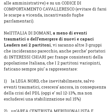
alle amministrative) e su un
CODICE DI
COMPORTAMENTO CAVALLERESCO
(evitare di farsi
le scarpe a vicenda, incantivando fughe
parrlamentari).
Nell’ITALIA DI DOMANI,
a meno di eventi
traumatici o dell’emergere di nuovi e capaci
Leaders nei 2 partitoni
, vi saranno altre 3 gruppi
che incideranno parecchio, anche perche’ portatori
di INTERESSI CHIARI per frange consistenti della
popolazione Italiana, che I 2 partitoni variopinti,
faticano sempre piu’ a rappresentare:
1)
la
LEGA NORD
, che inevitabilmente, salvo
eventi traumatici, crescera’ ancora, in conseguenza
della crisi
del
PDL (
oggi e’ sul 12-13%, ma non
escluderei una stabilizzazione sul 15%
)
2)
un’
AREA CENTRISTA MERIDIONALISTA E