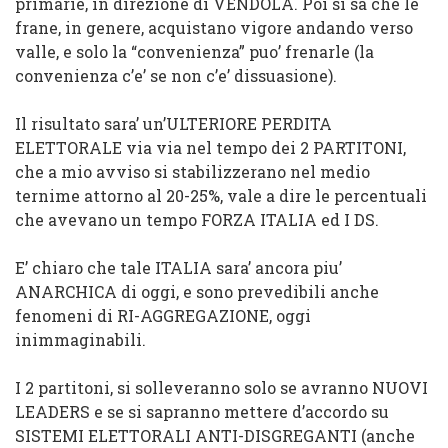
primarie, in direzione di VENDOLA. Poi si sa che le
frane, in genere, acquistano vigore andando verso
valle, e solo la “convenienza” puo’ frenarle (la
convenienza c’e’ se non c’e’ dissuasione).
Il risultato sara’ un’
ULTERIORE PERDITA
ELETTORALE via via nel tempo dei 2 PARTITONI,
che a mio avviso si stabilizzerano nel medio
ternime attorno al 20-25%
, vale a dire le percentuali
che avevano un tempo FORZA ITALIA ed I DS.
E’ chiaro che tale ITALIA sara’ ancora piu’
ANARCHICA di oggi, e sono prevedibili anche
fenomeni di RI-AGGREGAZIONE, oggi
inimmaginabili.
I 2 partitoni, si solleveranno solo se avranno NUOVI
LEADERS e se si sapranno mettere d’accordo su
SISTEMI ELETTORALI ANTI-DISGREGANTI
(anche