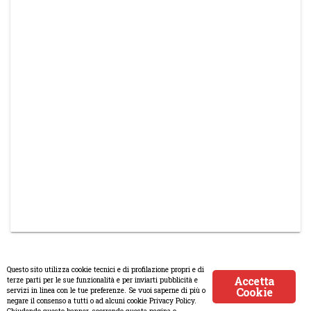
Questo sito utilizza cookie tecnici e di profilazione propri e di
Accetta
terze parti per le sue funzionalità e per inviarti pubblicità e
Cookie
servizi in linea con le tue preferenze. Se vuoi saperne di più o
© Copyright 2008-2017 Scenaripolitici.com - Tutti i diritti riservati.
negare il consenso a tutti o ad alcuni cookie Privacy Policy.