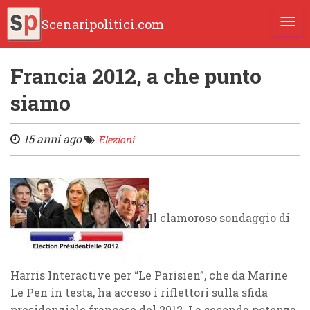
Scenaripolitici.com
TOGG
Francia 2012, a che punto
siamo
15 anni ago
Elezioni
Il clamoroso sondaggio di
Harris Interactive per “Le Parisien”, che da Marine
Le Pen in testa, ha acceso i riflettori sulla sfida
presidenziale francese del 2012. La seconda potenza