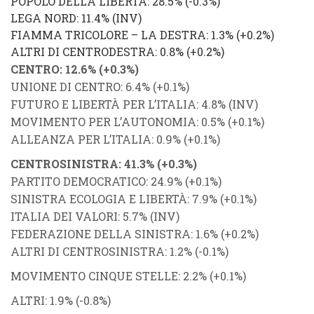
POPOLO DELLA LIBERTÀ
: 28.5%
(
-0.3%
)
LEGA NORD
: 11.4%
(
INV
)
FIAMMA TRICOLORE
–
LA DESTRA
: 1.3% (
+0.2%
)
ALTRI DI CENTRODESTRA
: 0.8% (
+0.2%
)
CENTRO
: 12.6% (
+0.3%
)
UNIONE DI CENTRO
: 6.4% (
+0.1%
)
FUTURO E LIBERTÀ PER L’ITALIA
: 4.8% (
INV
)
MOVIMENTO PER L’AUTONOMIA
: 0.5% (
+0.1%
)
ALLEANZA PER L’ITALIA
: 0.9% (
+0.1%
)
CENTROSINISTRA
: 41.3% (
+0.3%
)
PARTITO DEMOCRATICO
: 24.9% (
+0.1%
)
SINISTRA ECOLOGIA E LIBERTÀ
: 7.9% (
+0.1%
)
ITALIA DEI VALORI
: 5.7% (
INV
)
FEDERAZIONE DELLA SINISTRA
: 1.6% (
+0.2%
)
ALTRI DI CENTROSINISTRA
: 1.2% (
-0.1%
)
MOVIMENTO CINQUE STELLE
: 2.2% (
+0.1%
)
ALTRI
: 1.9% (
-0.8%
)