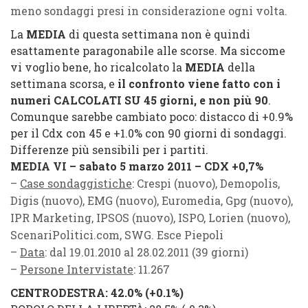
meno sondaggi presi in considerazione ogni volta.
La
MEDIA
di questa settimana non è quindi
esattamente paragonabile alle scorse. Ma siccome
vi voglio bene, ho ricalcolato la
MEDIA
della
settimana scorsa, e
il confronto viene fatto con i
numeri CALCOLATI SU 45 giorni, e non più 90
.
Comunque sarebbe cambiato poco: distacco di +0.9%
per il Cdx con 45 e +1.0% con 90 giorni di sondaggi.
Differenze più sensibili per i partiti.
MEDIA VI – sabato 5 marzo 2011 – CDX +0,7%
–
Case sondaggistiche
: Crespi (nuovo), Demopolis,
Digis (nuovo), EMG (nuovo), Euromedia, Gpg (nuovo),
IPR Marketing, IPSOS (nuovo), ISPO, Lorien (nuovo),
ScenariPolitici.com, SWG. Esce Piepoli
–
Data
: dal 19.01.2010 al 28.02.2011 (39 giorni)
–
Persone Intervistate
: 11.267
CENTRODESTRA
: 42.0%
(
+0.1%
)