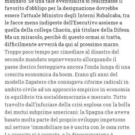
mandato. Se una tale eventualità si realizzasse il
favorito d’obbligo per la designazione dovrebbe
essere l’attuale Ministro degli Interni Rubalcaba, tra
le facce meno indigeste dell’Esecutivo assieme a
quella della collega Chacòn, già titolare della Difesa.
Ma un miracolo, perchè di questo ormai si tratta,
difficilmente avverrà da qui al prossimo marzo.
Troppo poco tempo per rimediare al disastro del
secondo mandato sopravvenuto allorquando il
paese iberico festeggiava ancora l’onda lunga di una
crescita economica da boom. Erano gli anni del
modello Zapatero che coniugava riforme radicali in
ambito civile ad un approccio empirico in economia
in equilibrio tra socialdemocrazia e mercato. Tutto
travolto dall’infuriare della crisi esplosa con la bolla
dei mutui subprime americani: la Spagna che aveva
basato molta parte del proprio sviluppo impetuoso
sul settore ‘immobiliare ne è uscita con le ossa rotte.
La crescita si è arenata e la disoccupazione è