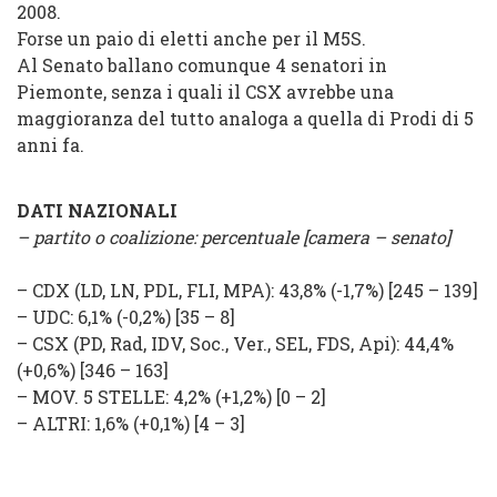
2008.
Forse un paio di eletti anche per il M5S.
Al Senato ballano comunque 4 senatori in
Piemonte, senza i quali il CSX avrebbe una
maggioranza del tutto analoga a quella di Prodi di 5
anni fa.
DATI NAZIONALI
– partito o coalizione: percentuale [camera – senato]
–
CDX
(
LD, LN, PDL, FLI, MPA
): 43,8% (
-1,7%
) [245 – 139]
–
UDC
: 6,1% (
-0,2%
) [35 – 8]
–
CSX
(
PD, Rad, IDV, Soc., Ver., SEL, FDS, Api
): 44,4%
(
+0,6%
) [346 – 163]
–
MOV. 5 STELLE
: 4,2% (
+1,2%
) [0 – 2]
–
ALTRI
: 1,6% (
+0,1%
) [4 – 3]