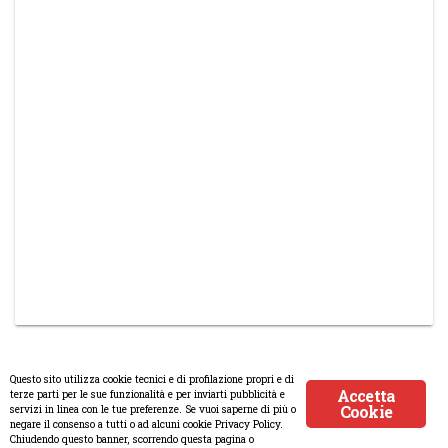
Questo sito utilizza cookie tecnici e di profilazione propri e di
Accetta
terze parti per le sue funzionalità e per inviarti pubblicità e
Cookie
servizi in linea con le tue preferenze. Se vuoi saperne di più o
© Copyright 2008-2017 Scenaripolitici.com - Tutti i diritti riservati.
negare il consenso a tutti o ad alcuni cookie Privacy Policy.
Chiudendo questo banner, scorrendo questa pagina o
Creato da
Atlanticmoon.com