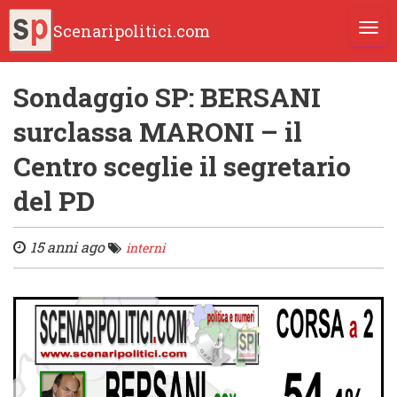
Scenaripolitici.com
TOGG
Sondaggio SP: BERSANI
surclassa MARONI – il
Centro sceglie il segretario
del PD
15 anni ago
interni