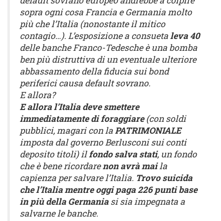
default sovrano europeo andrebbe a colpire
sopra ogni cosa Francia e Germania molto
più che l’Italia (nonostante il mitico
contagio…). L’esposizione a consueta
leva 40
delle banche Franco-Tedesche è una bomba
ben più distruttiva di un eventuale ulteriore
abbassamento della fiducia sui bond
periferici causa default sovrano.
E allora?
E allora l’Italia deve smettere
immediatamente di foraggiare
(con soldi
pubblici, magari con la
PATRIMONIALE
imposta dal governo Berlusconi sui conti
deposito titoli) il
fondo salva stati
, un fondo
che è bene ricordare
non avrà mai
la
capienza per salvare l’Italia.
Trovo suicida
che l’Italia mentre oggi paga 226 punti base
in più della Germania
si sia impegnata a
salvarne le banche.