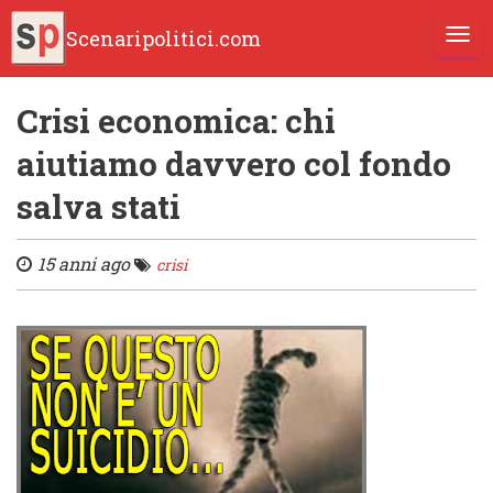
Scenaripolitici.com
TOGG
Crisi economica: chi
aiutiamo davvero col fondo
salva stati
15 anni ago
crisi