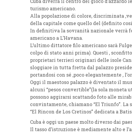
Cuba diverrà il centro del gioco d’azzardo l
turismo americano.
Alla popolazione di colore, discriminata ,ve
della capitale come quello del (definito cosi
In definitiva la sovranità nazionale verrà
americano a L’Havana.
L’ultimo dittatore filo americano sarà Fulge
colpo di stato anni prima). Questi , sconfitt
proprietari terrieri originari delle isole Can
sloggiare in tutta fretta dal palazzo presi
portandosi con sé ,poco elegantemente , l’or
Oggi il maestoso palazzo è diventato il muse
alcuni “pesos convertible”(la sola moneta uti
possono aggirarsi scattando foto alle mirabi
convintamente, chiamano “El Triunfo”. La sa
“El Rincon de Los Cretinos” dedicata a Batis
Cuba è oggi un paese molto diverso dai paes
Il tasso d’istruzione è mediamente alto e l’