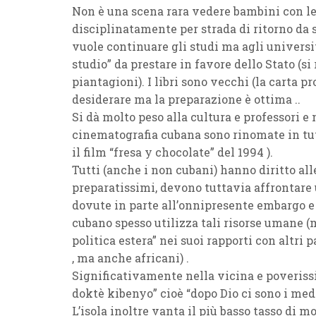
Non è una scena rara vedere bambini con le 
disciplinatamente per strada di ritorno da s
vuole continuare gli studi ma agli universit
studio” da prestare in favore dello Stato (si
piantagioni). I libri sono vecchi (la carta p
desiderare ma la preparazione è ottima ..
Si dà molto peso alla cultura e professori e m
cinematografia cubana sono rinomate in tutt
il film “fresa y chocolate” del 1994 ).
Tutti (anche i non cubani) hanno diritto all
preparatissimi, devono tuttavia affrontare 
dovute in parte all’onnipresente embargo e 
cubano spesso utilizza tali risorse umane 
politica estera” nei suoi rapporti con altri
, ma anche africani) .
Significativamente nella vicina e poverissi
doktè kibenyo” cioè “dopo Dio ci sono i med
L’isola inoltre vanta il più basso tasso di mor