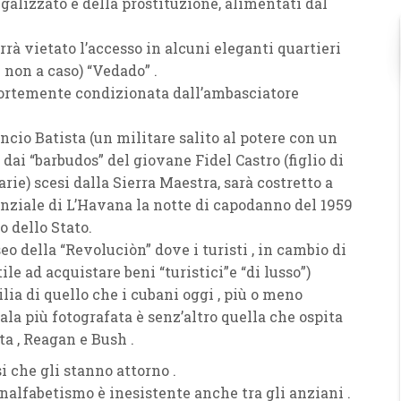
egalizzato e della prostituzione, alimentati dal
rrà vietato l’accesso in alcuni eleganti quartieri
 non a caso) “Vedado” .
 fortemente condizionata dall’ambasciatore
ncio Batista (un militare salito al potere con un
o dai “barbudos” del giovane Fidel Castro (figlio di
arie) scesi dalla Sierra Maestra, sarà costretto a
denziale di L’Havana la notte di capodanno del 1959
o dello Stato.
o della “Revoluciòn” dove i turisti , in cambio di
le ad acquistare beni “turistici”e “di lusso”)
lia di quello che i cubani oggi , più o meno
la più fotografata è senz’altro quella che ospita
ta , Reagan e Bush .
i che gli stanno attorno .
analfabetismo è inesistente anche tra gli anziani .