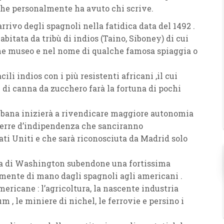
che personalmente ha avuto chi scrive.
’arrivo degli spagnoli nella fatidica data del 1492 .
abitata da tribù di indios (Taino, Siboney) di cui
he museo e nel nome di qualche famosa spiaggia o
cili indios con i più resistenti africani ,il cui
 di canna da zucchero farà la fortuna di pochi
cubana inizierà a rivendicare maggiore autonomia
guerre d’indipendenza che sanciranno
ati Uniti e che sarà riconosciuta da Madrid solo
casa di Washington subendone una fortissima
mente di mano dagli spagnoli agli americani .
ericane : l’agricoltura, la nascente industria
m , le miniere di nichel, le ferrovie e persino i