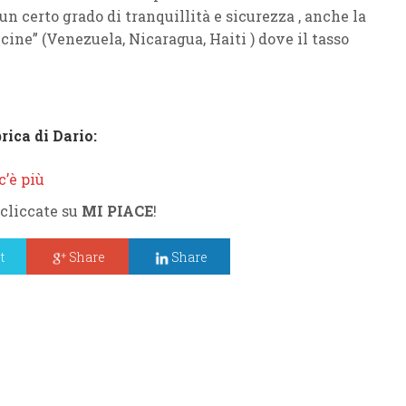
n certo grado di tranquillità e sicurezza , anche la
icine” (Venezuela, Nicaragua, Haiti ) dove il tasso
rica di Dario:
’è più
 cliccate su
MI PIACE
!
t
Share
Share