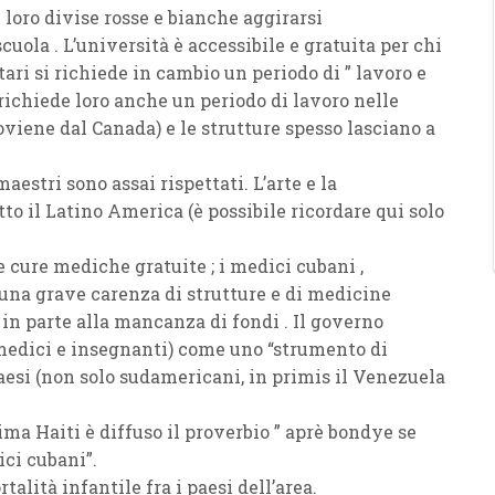
loro divise rosse e bianche aggirarsi
cuola . L’università è accessibile e gratuita per chi
ari si richiede in cambio un periodo di ” lavoro e
 richiede loro anche un periodo di lavoro nelle
roviene dal Canada) e le strutture spesso lasciano a
aestri sono assai rispettati. L’arte e la
o il Latino America (è possibile ricordare qui solo
e cure mediche gratuite ; i medici cubani ,
una grave carenza di strutture e di medicine
in parte alla mancanza di fondi . Il governo
(medici e insegnanti) come uno “strumento di
 paesi (non solo sudamericani, in primis il Venezuela
ma Haiti è diffuso il proverbio ” aprè bondye se
ici cubani”.
talità infantile fra i paesi dell’area.