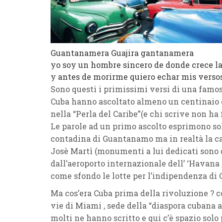
Guantanamera Guajira gantanamera
yo soy un hombre sincero de donde crece l
y antes de morirme quiero echar mis versos
Sono questi i primissimi versi di una famos
Cuba hanno ascoltato almeno un centinaio d
nella “Perla del Caribe”(e chi scrive non ha 
Le parole ad un primo ascolto esprimono sol
contadina di Guantanamo ma in realtà la ca
Josè Martì (monumenti a lui dedicati sono d
dall’aeroporto internazionale dell’ ‘Havana
come sfondo le lotte per l’indipendenza di 
Ma cos’era Cuba prima della rivoluzione ? c
vie di Miami , sede della “diaspora cubana an
molti ne hanno scritto e qui c’è spazio sol