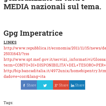
MEDIA nazionali sul tema.
Gpg Imperatrice
LINKS
http://www.repubblica.it/economia/2011/11/15/news/
25031643/?rss
http://www.spt.mef.gov.it/servizi_informativi/Glossar
term=CONTO+DI+DISPONIBILITA’+DEL+TESORO+PER+
http://bip.bancaditalia.it/4972unix/homebipentry.ht
dadove=corr&lang=ita
Share
Share
Share
Tweet
Tags: