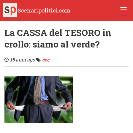
Scenaripolitici.com
TOGG
La CASSA del TESORO in
crollo: siamo al verde?
15 anni ago
gpg