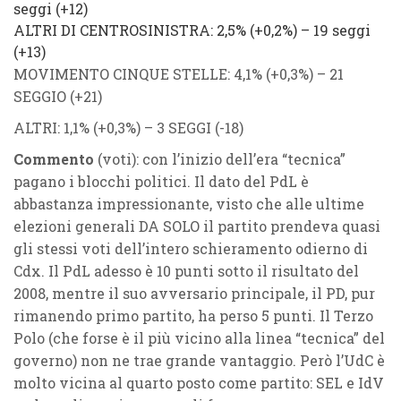
seggi (
+12
)
ALTRI DI CENTROSINISTRA
: 2,5% (
+0,2%
) – 19 seggi
(
+13
)
MOVIMENTO CINQUE STELLE
: 4,1% (
+0,3%
) – 21
SEGGIO (
+21
)
ALTRI
: 1,1% (
+0,3%
) – 3 SEGGI (
-18
)
Commento
(voti)
: con l’inizio dell’era “tecnica”
pagano i blocchi politici. Il dato del PdL è
abbastanza impressionante, visto che alle ultime
elezioni generali DA SOLO il partito prendeva quasi
gli stessi voti dell’intero schieramento odierno di
Cdx. Il PdL adesso è 10 punti sotto il risultato del
2008, mentre il suo avversario principale, il PD, pur
rimanendo primo partito, ha perso 5 punti. Il Terzo
Polo (che forse è il più vicino alla linea “tecnica” del
governo) non ne trae grande vantaggio. Però l’UdC è
molto vicina al quarto posto come partito: SEL e IdV