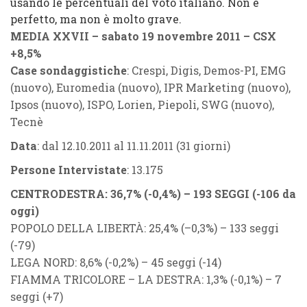
usando le percentuali del voto italiano. Non è
perfetto, ma non è molto grave.
MEDIA XXVII – sabato 19 novembre 2011 –
CSX
+8,5%
Case sondaggistiche
: Crespi, Digis, Demos-PI, EMG
(nuovo), Euromedia (nuovo), IPR Marketing (nuovo),
Ipsos (nuovo), ISPO, Lorien, Piepoli, SWG (nuovo),
Tecnè
Data
: dal 12.10.2011 al 11.11.2011 (31 giorni)
Persone Intervistate
: 13.175
CENTRODESTRA
: 36,7% (
-0,4%
) – 193 SEGGI (
-106
da
oggi)
POPOLO DELLA LIBERTÀ
: 25,4% (
–
0,3%
) – 133 seggi
(
-79
)
LEGA NORD
: 8,6% (
-0,2%
) – 45 seggi (
-14
)
FIAMMA TRICOLORE
–
LA DESTRA
: 1,3% (
-0,1%
) – 7
seggi (
+7
)