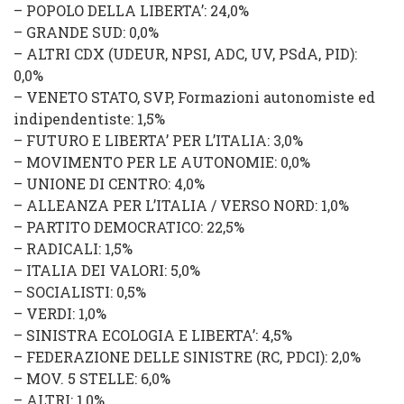
–
POPOLO DELLA LIBERTA’
: 24,0%
–
GRANDE SUD
: 0,0%
–
ALTRI CDX
(
UDEUR
,
NPSI
,
ADC
,
UV
,
PSdA
,
PID
):
0,0%
–
VENETO STATO
, SVP,
Formazioni autonomiste ed
indipendentiste
: 1,5%
–
FUTURO E LIBERTA’ PER L’ITALIA
: 3,0%
–
MOVIMENTO PER LE AUTONOMIE
: 0,0%
–
UNIONE DI CENTRO
: 4,0%
–
ALLEANZA PER L’ITALIA
/
VERSO NORD
: 1,0%
–
PARTITO DEMOCRATICO
: 22,5%
–
RADICALI
: 1,5%
–
ITALIA DEI VALORI
: 5,0%
–
SOCIALISTI
: 0,5%
–
VERDI
: 1,0%
–
SINISTRA ECOLOGIA E LIBERTA’
: 4,5%
–
FEDERAZIONE DELLE SINISTRE
(
RC
,
PDCI
): 2,0%
–
MOV. 5 STELLE
: 6,0%
–
ALTRI
: 1,0%