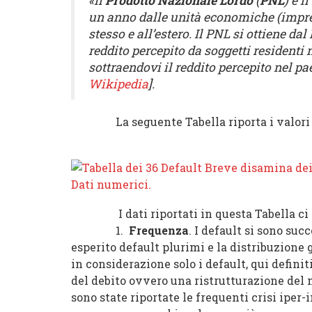
«Il
Prodotto Nazionale Lordo
(
PNL
) è i
un anno dalle unità economiche (impres
stesso e all’estero. Il PNL si ottiene d
reddito percepito da soggetti residenti 
sottraendovi il reddito percepito nel pa
Wikipedia
].
La seguente Tabella riporta i valori d
I dati riportati in questa Tabella ci fo
1.
Frequenza
. I default si sono suc
esperito default plurimi e la distribuzione g
in considerazione solo i default, qui defini
del debito ovvero una ristrutturazione del
sono state riportate le frequenti crisi iper-