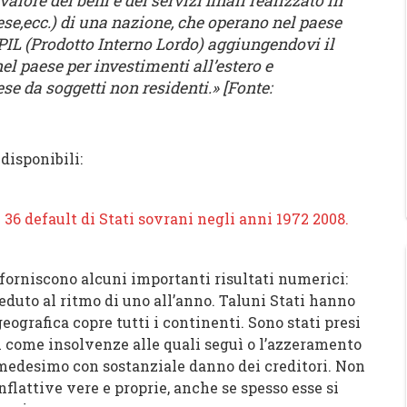
l valore dei beni e dei servizi finali realizzato in
e,ecc.) di una nazione, che operano nel paese
al PIL (Prodotto Interno Lordo) aggiungendovi il
nel paese per investimenti all’estero e
ese da soggetti non residenti.» [Fonte:
isponibili:
rniscono alcuni importanti risultati numerici:
ceduto al ritmo di uno all’anno. Taluni Stati hanno
eografica copre tutti i continenti. Sono stati presi
ti come insolvenze alle quali seguì o l’azzeramento
 medesimo con sostanziale danno dei creditori. Non
inflattive vere e proprie, anche se spesso esse si