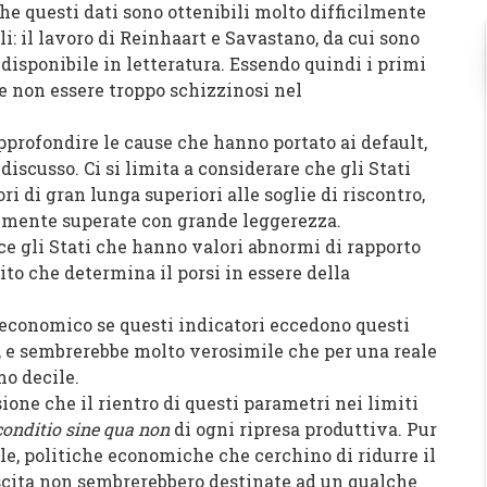
che questi dati sono ottenibili molto difficilmente
i: il lavoro di Reinhaart e Savastano, da cui sono
 disponibile in letteratura. Essendo quindi i primi
le non essere troppo schizzinosi nel
ofondire le cause che hanno portato ai default,
discusso. Ci si limita a considerare che gli Stati
i di gran lunga superiori alle soglie di riscontro,
emente superate con grande leggerezza.
li Stati che hanno valori abnormi di rapporto
bito che determina il porsi in essere della
nomico se questi indicatori eccedono questi
, e sembrerebbe molto verosimile che per una reale
mo decile.
 che il rientro di questi parametri nei limiti
conditio sine qua non
di ogni ripresa produttiva. Pur
le, politiche economiche che cerchino di ridurre il
scita non sembrerebbero destinate ad un qualche