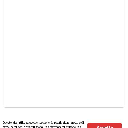
Questo sito utilizza cookie tecnici e di profilazione propri e di
Accetta
terze parti per le sue funzionalità e per inviarti pubblicità e