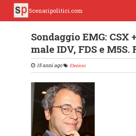
Scenaripolitici.com
Sondaggio EMG: CSX +
male IDV, FDS e M5S. 
15 anni ago
Elezioni