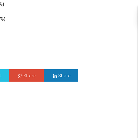
1%
)
%
)
t
Share
Share