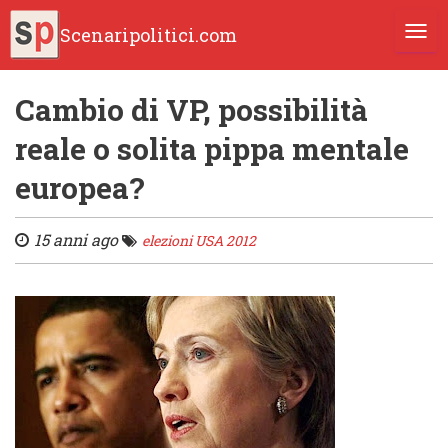
Scenaripolitici.com
TOGG
Cambio di VP, possibilità
reale o solita pippa mentale
europea?
15 anni ago
elezioni USA 2012