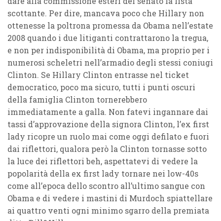
dare alla commissione esteri del senato la lista
scottante. Per dire, mancava poco che Hillary non
ottenesse la poltrona promessa da Obama nell’estate
2008 quando i due litiganti contrattarono la tregua,
e non per indisponibilità di Obama, ma proprio per i
numerosi scheletri nell’armadio degli stessi coniugi
Clinton. Se Hillary Clinton entrasse nel ticket
democratico, poco ma sicuro, tutti i punti oscuri
della famiglia Clinton tornerebbero
immediatamente a galla. Non fatevi ingannare dai
tassi d’approvazione della signora Clinton, l’ex first
lady ricopre un ruolo mai come oggi defilato e fuori
dai riflettori, qualora però la Clinton tornasse sotto
la luce dei riflettori beh, aspettatevi di vedere la
popolarità della ex first lady tornare nei low-40s
come all’epoca dello scontro all’ultimo sangue con
Obama e di vedere i mastini di Murdoch spiattellare
ai quattro venti ogni minimo sgarro della premiata