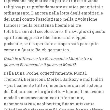
repressione dogmatica da parte di un’istituzione
religiosa pure profondamente asiatica per origini e
ordinamento. E ancora nella lotta degli empiristi e
dei Lumi contro l’assolutismo, nella rivoluzione
francese, nella resistenza liberale ai tre
totalitarismi del secolo scorso. Il risveglio di questo
spirito coraggioso e libertario sarà vieppiù
probabile, se il superstato europeo sarà percepito
come un Quarto Reich germanico.
Quali le differenze tra Berlusconi e Monti e tra il
governo Berlusconi e il governo Monti?
Della Luna: Poche, oggettivamente. Monti,
Tremonti, Berlusconi, Merkel, Sarkozy e molti altri
– praticamente tutto il mondo che sta nel sistema
del Dollaro, come ho già detto – hanno il medesimo
modello macroeconomico di riferimento,
neomonetarista, neoliberista, finanziarizzante.
Quindi anche ricette simili. Che non hanno affatto