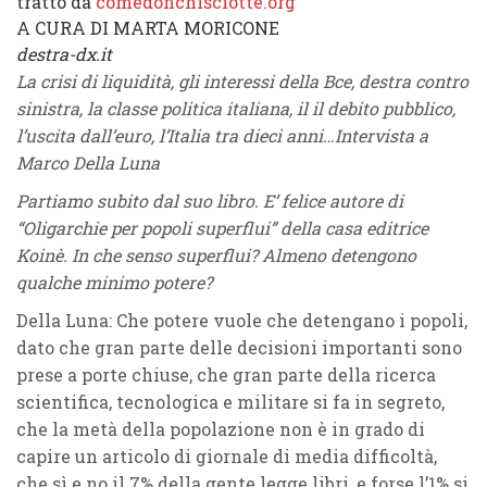
tratto da
comedonchisciotte.org
A CURA DI MARTA MORICONE
destra-dx.it
La crisi di liquidità, gli interessi della Bce, destra contro
sinistra, la classe politica italiana, il il debito pubblico,
l’uscita dall’euro, l’Italia tra dieci anni…Intervista a
Marco Della Luna
Partiamo subito dal suo libro. E’ felice autore di
“Oligarchie per popoli superflui” della casa editrice
Koinè. In che senso superflui? Almeno detengono
qualche minimo potere?
Della Luna: Che potere vuole che detengano i popoli,
dato che gran parte delle decisioni importanti sono
prese a porte chiuse, che gran parte della ricerca
scientifica, tecnologica e militare si fa in segreto,
che la metà della popolazione non è in grado di
capire un articolo di giornale di media difficoltà,
che sì e no il 7% della gente legge libri, e forse l’1% si