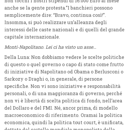
non tocchi i nostri stipendi di 16.000 Euro al mese
anche se la gente protesta.”I banchieri possono
semplicemente dire: “Bravo, continua così!”.
Insomma, si può realizzare un’alleanza degli
interessi delle caste nazionali e di quelli del grande
capitale internazionale.
Monti-Napolitano. Lei ci ha visto un asse…
Della Luna: Non dobbiamo vedere le scelte politiche
di questo o quel governo o capo di stato come frutto
di iniziative di Napolitano od Obama o Berlusconi o
Sarkozy o Draghi o, in generale, di persone
specifiche. Non vi sono iniziative e responsabilità
personali, o di una maggioranza di governo, perché
non vi è libertà di scelta politica di fondo, nell’area
del Dollaro e del FMI. Né, ancor prima, di modello
macroeconomico di riferimento. Oramai la politica
economica, quindi la politica tout court, è unificata,
dettata dal cartello mondiale monopolista della