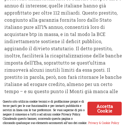
annuo di interesse; quelle italiane hanno già
approfittato per oltre 112 miliardi. Questo prestito,
congiunto alla garanzia fornita loro dallo Stato
italiano pure all’1% annuo, consentirà loro di
acquistare btp in massa, e in tal modo la BCE
indirettamente sostiene il deficit pubblico,
aggirando il divieto statutario. Il detto prestito,
inoltre, faciliterà la ricapitalizzazione delle banche
imposta dell’Eba, soprattutto se quest’ultima
rimuoverà alcuni inutili limiti da essa posti. Il
prestito in parola, però, non farà ritornare le banche
italiane ad erogare credito, almeno per un certo
tempo – e su questo punto il Monti già manca alle
sue promesse di aiuto alla ripresa, mentre il
Questo sito utilizza cookie tecnici e di profilazione propri e di
governatore Visco, nell’intervista al Sole del 24.12,
Accetta
terze parti per le sue funzionalità e per inviarti pubblicità e
Cookie
servizi in linea con le tue preferenze. Se vuoi saperne di più o
appare disconnesso dalla realtà o preda di un raptus
negare il consenso a tutti o ad alcuni cookie Privacy Policy.
Chiudendo questo banner, scorrendo questa pagina o
consolatorio – perché le banche dovranno usarlo
cliccando qualunque suo elemento acconsenti all’uso dei cookie.
Privacy & Cookie Policy
innanzitutto per salvare se stesse, ossia per coprire