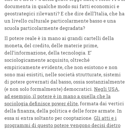
documenta in qualche modo sui fatti economici e
geostrategici rilevanti? E che dire dell’Italia, che ha
un livello culturale particolarmente basso e una
scuola particolarmente degradata?
Il potere reale è in mano ai grandi cartelli della
moneta, del credito, delle materie prime,
dell’informazione, della tecnologia. E’
sociologicamente acquisito, oltreché
empiricamente evidente, che non esistono e non
sono mai esistiti, nelle società strutturate, sistemi
di potere governati dal basso, ossia sostanzialmente
(e non solo formalmente) democratici.
Negli USA,
ad esempio, il potere è in mano a quella che la
sociologia definisce power élite
, formata dai vertici
della finanza, della politica e delle forze armate. In
essa si entra soltanto per cooptazione.
Gli atti e i
programmi di questo potere vengono decisi dietro