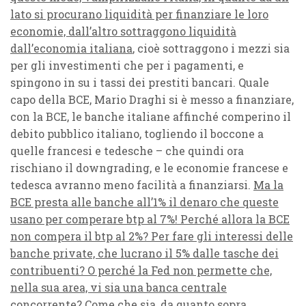
lato si procurano liquidità per finanziare le loro
economie, dall’altro sottraggono liquidità
dall’economia italiana
, cioè sottraggono i mezzi sia
per gli investimenti che per i pagamenti, e
spingono in su i tassi dei prestiti bancari. Quale
capo della BCE, Mario Draghi si è messo a finanziare,
con la BCE, le banche italiane affinché comperino il
debito pubblico italiano, togliendo il boccone a
quelle francesi e tedesche – che quindi ora
rischiano il downgrading, e le economie francese e
tedesca avranno meno facilità a finanziarsi.
Ma la
BCE presta alle banche all’1% il denaro che queste
usano per comperare btp al 7%! Perché allora la BCE
non compera il btp al 2%? Per fare gli interessi delle
banche private, che lucrano il 5% dalle tasche dei
contribuenti? O perché la Fed non permette che,
nella sua area, vi sia una banca centrale
concorrente?
Come che sia, da quanto sopra