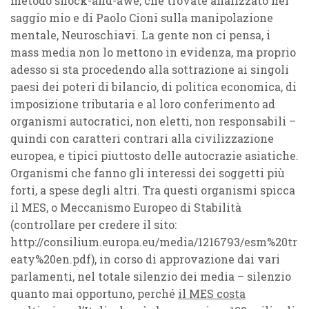
metodo shock-and-awe, che trovate analizzato nel
saggio mio e di Paolo Cioni sulla manipolazione
mentale, Neuroschiavi. La gente non ci pensa, i
mass media non lo mettono in evidenza, ma proprio
adesso si sta procedendo alla sottrazione ai singoli
paesi dei poteri di bilancio, di politica economica, di
imposizione tributaria e al loro conferimento ad
organismi autocratici, non eletti, non responsabili –
quindi con caratteri contrari alla civilizzazione
europea, e tipici piuttosto delle autocrazie asiatiche.
Organismi che fanno gli interessi dei soggetti più
forti, a spese degli altri. Tra questi organismi spicca
il MES, o Meccanismo Europeo di Stabilità
(controllare per credere il sito:
http://consilium.europa.eu/media/1216793/esm%20tr
eaty%20en.pdf), in corso di approvazione dai vari
parlamenti, nel totale silenzio dei media – silenzio
quanto mai opportuno, perché
il MES costa