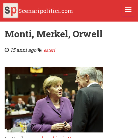
Scenaripolitici.com
TOGG
Monti, Merkel, Orwell
15 anni ago
esteri