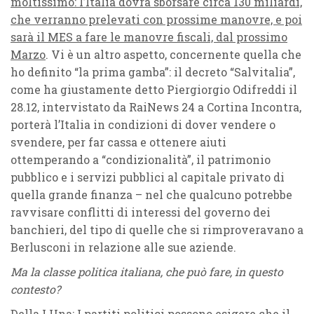
moltissimo: l’Italia dovrà sborsare circa 130 miliardi,
che verranno prelevati con prossime manovre, e poi
sarà il MES a fare le manovre fiscali, dal prossimo
Marzo
. Vi è un altro aspetto, concernente quella che
ho definito “la prima gamba”: il decreto “Salvitalia”,
come ha giustamente detto Piergiorgio Odifreddi il
28.12, intervistato da RaiNews 24 a Cortina Incontra,
porterà l’Italia in condizioni di dover vendere o
svendere, per far cassa e ottenere aiuti
ottemperando a “condizionalità”, il patrimonio
pubblico e i servizi pubblici al capitale privato di
quella grande finanza – nel che qualcuno potrebbe
ravvisare conflitti di interessi del governo dei
banchieri, del tipo di quelle che si rimproveravano a
Berlusconi in relazione alle sue aziende.
Ma la classe politica italiana, che può fare, in questo
contesto?
Della LUna: I partiti politici possono esigere che il