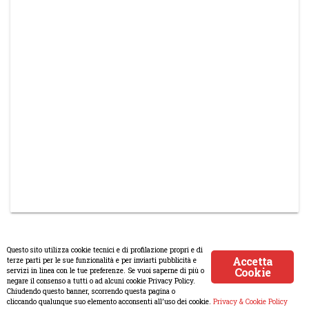
Questo sito utilizza cookie tecnici e di profilazione propri e di
Accetta
terze parti per le sue funzionalità e per inviarti pubblicità e
Cookie
servizi in linea con le tue preferenze. Se vuoi saperne di più o
© Copyright 2008-2017 Scenaripolitici.com - Tutti i diritti riservati.
negare il consenso a tutti o ad alcuni cookie Privacy Policy.
Chiudendo questo banner, scorrendo questa pagina o
Creato da
Atlanticmoon.com
cliccando qualunque suo elemento acconsenti all’uso dei cookie.
Privacy & Cookie Policy