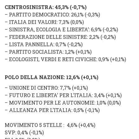
CENTROSINISTRA
: 45,3% (
-0,7%
)
–
PARTITO DEMOCRATICO
: 26,1% (
-0,3%
)
–
ITALIA DEI VALORI
: 7,3% (
0,0%
)
–
SINISTRA, ECOLOGIA E LIBERTA’
: 6,9% (
-0,2%
)
–
FEDERAZIONE DELLE SINISTRE
: 2,2% (
-0,2
%
)
–
LISTA PANNELLA
: 0,7% (
-0,2
%
)
–
PARTITO SOCIALISTA
: 1,2% (
+0,1
%
)
–
ECOLOGISTI, VERDI E RETI CIVICHE
: 0,9% (
+0,1%
)
POLO DELLA NAZIONE
: 12,6%
(
+0,1%
)
–
UNIONE DI CENTRO
: 7,7% (
+0,1
%
)
–
FUTURO E LIBERTA’ PER L’ITALIA
: 3,4% (
+0,1%
)
–
MOVIMENTO PER LE AUTONOMIE
: 1,0% (
0,0%
)
–
ALLEANZA PER L’ITALIA
: 0,5% (
-0,1%
)
MOVIMENTO 5 STELLE
: 4,6% (
+0,4
%
)
SVP
: 0,4% (
-0,1%
)