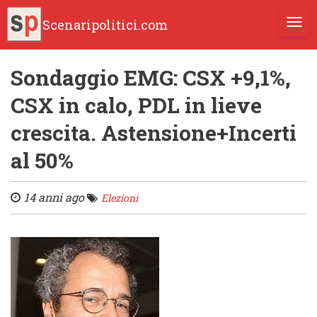
Scenaripolitici.com
TOGG
Sondaggio EMG: CSX +9,1%,
CSX in calo, PDL in lieve
crescita. Astensione+Incerti
al 50%
14 anni ago
Elezioni