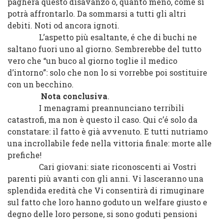
pagherà questo disavanzo o, quanto meno, come si
potrà affrontarlo. Da sommarsi a tutti gli altri
debiti. Noti od ancora ignoti.
L’aspetto più esaltante, é che di buchi ne
saltano fuori uno al giorno. Sembrerebbe del tutto
vero che “un buco al giorno toglie il medico
d’intorno”: solo che non lo si vorrebbe poi sostituire
con un becchino.
Nota conclusiva
.
I menagrami preannunciano terribili
catastrofi, ma non è questo il caso. Qui c’é solo da
constatare: il fatto è già avvenuto. E tutti nutriamo
una incrollabile fede nella vittoria finale: morte alle
prefiche!
Cari giovani: siate riconoscenti ai Vostri
parenti più avanti con gli anni. Vi lasceranno una
splendida eredità che Vi consentirà di rimuginare
sul fatto che loro hanno goduto un welfare giusto e
degno delle loro persone, si sono goduti pensioni