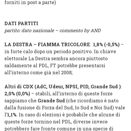
forniti in post a parte)
DATI PARTITI
partito: dato nazionale – commento by AND
LA DESTRA
–
FIAMMA TRICOLORE
:
1,8% (
-0,5%
)
–
in forte calo dopo un periodo positivo. In chiave
elettorale La Destra sembra ancora piuttosto
saldamente al PDL, FT potrebbe presentarsi
all’interno come già nel 2008;
Altri di CDX
(
AdC
,
Udeur
,
NPSI
,
PID
,
Grande Sud
)
:
2,0% (
0,0%
)
– stabili, all’interno di queste forze
sappiamo che
Grande Sud
(che ricordiamo è nato
dalla fusione di Forza del Sud, Io Sud e Noi Sud) vale
l’
1,1%
. In caso di elezioni è probabile che alcune di
queste forze tornino nel PDL, diverse invece
potrebbero fare fronte comune in una specie di