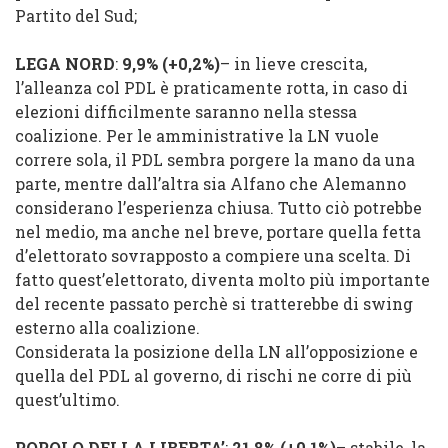
Partito del Sud;
LEGA NORD
:
9,9% (
+0,2%
)
– in lieve crescita,
l’alleanza col PDL è praticamente rotta, in caso di
elezioni difficilmente saranno nella stessa
coalizione. Per le amministrative la LN vuole
correre sola, il PDL sembra porgere la mano da una
parte, mentre dall’altra sia Alfano che Alemanno
considerano l’esperienza chiusa. Tutto ciò potrebbe
nel medio, ma anche nel breve, portare quella fetta
d’elettorato sovrapposto a compiere una scelta. Di
fatto quest’elettorato, diventa molto più importante
del recente passato perchè si tratterebbe di swing
esterno alla coalizione.
Considerata la posizione della LN all’opposizione e
quella del PDL al governo, di rischi ne corre di più
quest’ultimo.
POPOLO DELLA LIBERTA’
:
21,8%
(
+0,1%
)
– stabile, la