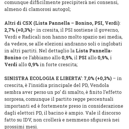
comunque difficilmente precipiterà nei consensi,
almeno di clamorosi autogol;
Altri di CSX
(
Lista Pannella – Bonino
,
PSI
,
Verdi
)
:
2,7%
(
+0,3%
)
– in cresita, il PSI sostiene il governo,
Verdi e Radicali non hanno molto spazio nei media,
da vedere, se alle elezioni andranno soli o inglobati
in altri partiti. Nel dettaglio la
Lista Pannella-
Bonino
ce l’abbiamo allo
0,9%
, il
PSI
allo
0,9%
, i
Verdi
allo
0,9%
in forte crescita;
SINISTRA ECOLOGIA E LIBERTA’
:
7,0%
(
+0,3%
)
– in
crescita, è l’insidia principale del PD, Vendola
sembra aver perso un po’ di smalto, è finito l’effetto
sorpresa, comunque il partito regge percentuali
importanti ed è fortemente preso in considerazione
dagli elettori PD, il bacino è ampio. Vale il discorso
fatto su IDV, non crollerà e nemmeno sfigurerà nei
prossimi mesi.