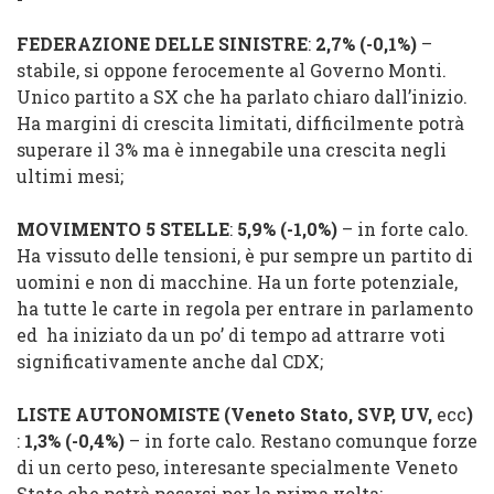
FEDERAZIONE DELLE SINISTRE
:
2,7%
(
-0,1%
)
–
stabile, si oppone ferocemente al Governo Monti.
Unico partito a SX che ha parlato chiaro dall’inizio.
Ha margini di crescita limitati, difficilmente potrà
superare il 3% ma è innegabile una crescita negli
ultimi mesi;
MOVIMENTO 5 STELLE
:
5,9%
(
-1,0%
)
– in forte calo.
Ha vissuto delle tensioni, è pur sempre un partito di
uomini e non di macchine. Ha un forte potenziale,
ha tutte le carte in regola per entrare in parlamento
ed ha iniziato da un po’ di tempo ad attrarre voti
significativamente anche dal CDX;
LISTE AUTONOMISTE
(
Veneto Stato
, SVP,
UV
,
ecc
)
:
1,3%
(
-0,4%
)
– in forte calo. Restano comunque forze
di un certo peso, interesante specialmente Veneto
Stato che potrà pesarsi per la prima volta;