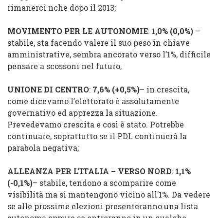
rimanerci nche dopo il 2013;
MOVIMENTO PER LE AUTONOMIE
:
1,0% (
0,0%
)
–
stabile, sta facendo valere il suo peso in chiave
amministrative, sembra ancorato verso l’1%, difficile
pensare a scossoni nel futuro;
UNIONE DI CENTRO
:
7,6% (
+0,5%
)
– in crescita,
come dicevamo l’elettorato è assolutamente
governativo ed apprezza la situazione.
Prevedevamo crescita e così è stato. Potrebbe
continuare, soprattutto se il PDL continuerà la
parabola negativa;
ALLEANZA PER L’ITALIA – VERSO NORD
:
1,1%
(
-0,1%
)
– stabile, tendono a scomparire come
visibilità ma si mantengono vicino all’1%. Da vedere
se alle prossime elezioni presenteranno una lista
autonoma oppure se entreranno in un qualche