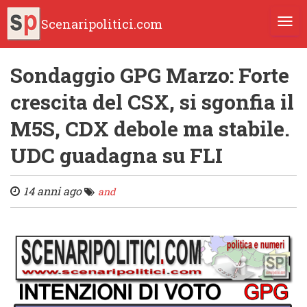
Scenaripolitici.com
TOGG
Sondaggio GPG Marzo: Forte
crescita del CSX, si sgonfia il
M5S, CDX debole ma stabile.
UDC guadagna su FLI
14 anni ago
and