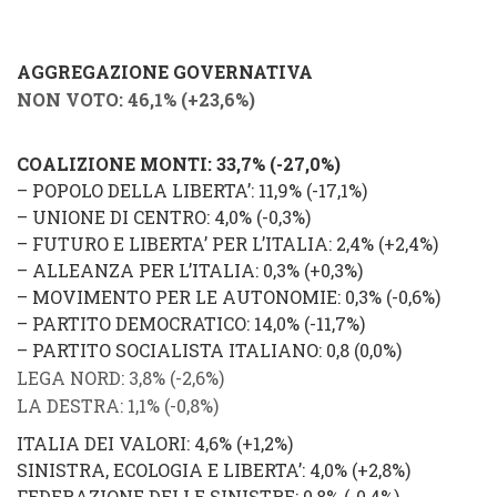
AGGREGAZIONE GOVERNATIVA
NON VOTO: 46,1% (
+23,6%
)
COALIZIONE MONTI
: 33,7% (
-27,0
%
)
–
POPOLO DELLA LIBERTA’
: 11,9% (
-17,1%
)
–
UNIONE DI CENTRO
: 4,0% (
-0,3%
)
–
FUTURO E LIBERTA’ PER L’ITALIA
: 2,4% (
+2,4%
)
–
ALLEANZA PER L’ITALIA
: 0,3% (
+0,3%
)
–
MOVIMENTO PER LE AUTONOMIE
: 0,3% (
-0,6%
)
–
PARTITO DEMOCRATICO
: 14,0%
(
-11,7%
)
–
PARTITO SOCIALISTA ITALIANO
: 0,8 (
0,0%
)
LEGA NORD
: 3,8% (
-2,6%
)
LA DESTRA
: 1,1% (
-0,8%
)
ITALIA DEI VALORI
: 4,6% (
+1,2%
)
SINISTRA, ECOLOGIA E LIBERTA’
: 4,0% (
+2,8%
)
FEDERAZIONE DELLE SINISTRE
: 0,8%
(
-0,4%
)