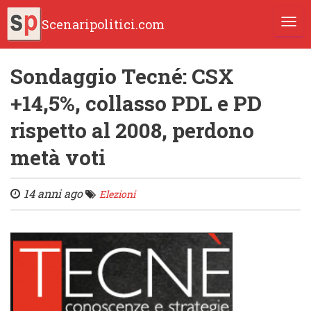
Scenaripolitici.com
TOGG
Sondaggio Tecné: CSX
+14,5%, collasso PDL e PD
rispetto al 2008, perdono
metà voti
14 anni ago
Elezioni