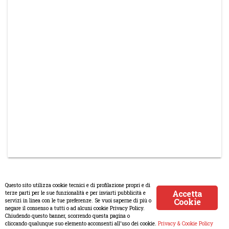
Questo sito utilizza cookie tecnici e di profilazione propri e di
Accetta
terze parti per le sue funzionalità e per inviarti pubblicità e
Cookie
servizi in linea con le tue preferenze. Se vuoi saperne di più o
© Copyright 2008-2017 Scenaripolitici.com - Tutti i diritti riservati.
negare il consenso a tutti o ad alcuni cookie Privacy Policy.
Chiudendo questo banner, scorrendo questa pagina o
Creato da
Atlanticmoon.com
cliccando qualunque suo elemento acconsenti all’uso dei cookie.
Privacy & Cookie Policy