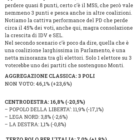
perdere quasi 8 punti, certo c’è il M5S, che però vale
nemmeno 3 punti e pesca anche in altre coalizioni.
Notiamo la cattiva performance del PD che perde
circa il 45% dei voti, anche qui, magra consolazione
la crescita di IDV e SEL.
Nel secondo scenario c’è poco da dire, quella che è
una coalizione larghissima in Parlamento, è una
netta minoranza tra gli elettori. Solo 1 elettore su 3
voterebbe uno dei partiti che sostengono Monti.
AGGREGAZIONE CLASSICA: 3 POLI
NON VOTO: 46,1% (
+23,6%
)
CENTRODESTRA
: 16,8% (
-20,5
%
)
–
POPOLO DELLA LIBERTA’
: 11,9% (
-17,1%
)
–
LEGA NORD
: 3,8% (
-2,6%
)
–
LA DESTRA
: 1,1% (
-0,8%
)
TERZO POLO PER L’ITALIA
: 7,0% (
+1,8%
)