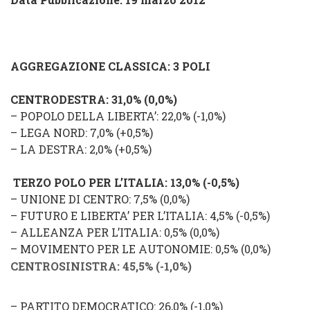
AGGREGAZIONE CLASSICA: 3 POLI
CENTRODESTRA
: 31,0% (
0,0
%
)
–
POPOLO DELLA LIBERTA’
: 22,0% (
-1,0%
)
–
LEGA NORD
: 7,0% (
+0,5%
)
–
LA DESTRA
: 2,0% (
+0,5%
)
TERZO POLO PER L’ITALIA
: 13,0% (
-0,5%
)
–
UNIONE DI CENTRO
: 7,5% (
0,0%
)
–
FUTURO E LIBERTA’ PER L’ITALIA
: 4,5% (
-0,5%
)
–
ALLEANZA PER L’ITALIA
: 0,5% (
0,0%
)
–
MOVIMENTO PER LE AUTONOMIE
: 0,5% (
0,0%
)
CENTROSINISTRA
: 45,5%
(
-1,0%
)
–
PARTITO DEMOCRATICO
: 26,0%
(
-1,0%
)