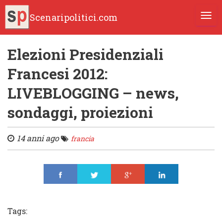
Scenaripolitici.com
TOGG
Elezioni Presidenziali
Francesi 2012:
LIVEBLOGGING – news,
sondaggi, proiezioni
14 anni ago
francia
Share
Tweet
Share
Share
Tags: