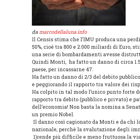
da
marcodellaluna.info
Il Censis stima che l’IMU produca una perdita
50%, cioè tra 800 e 2.000 miliardi di Euro, 
una serie di bombardamenti avesse distrutto
Quindi Monti, ha fatto un danno di circa 1.
paese, per incassarne 47.
Ha fatto un danno di 2/3 del debito pubblic
e peggiorando il rapporto tra valore dei ris
Ha colpito in tal modo l’unico punto forte de
rapporto tra debito (pubblico e privato) e p
dell’economia! Non basta la nomina a Senato
un premio Nobel.
Il danno così cagionato da Monti e da chi lo
nazionale, perché la svalutazione degli immo
1)rende più difficile e meno fruttuosa la vi