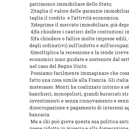
patrimonio immobiliare dello Stato;
2)taglia il valore delle garanzie immobiliar
taglia il credito e l’attività economica;
3)deprime il mercato immobiliare, già depr
4)fa chiudere i cantieri delle costruzioni in 
5)fa chiudere o fallire molte imprese edili
degli ordinativi) sull’indotto e sull’occupa
6)moltiplica la recessione e la rende irrever
economici sono guidate e sostenute dal se
nel caso del Regno Unito.
Possiamo facilmente immaginare che cosa s
fatto una cosa simile alla Francia. Gli ital
materasso. Monti ha coalizzato intorno a sé l
banchieri, monopolisti, grandi burocrati st
investimenti e senza rinnovamento e senza c
disoccupazione e pagamento di interessi agl
bancaria.
Ma a chi può giova questa sua politica anti-
paese ridotto in miseria e alla disperazione 