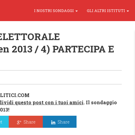
I NOSTRI SONDAGGI
GLI ALTRI ISTITUTI
-ELETTORALE
gen 2013 / 4) PARTECIPA E
LITICI.COM
di
vidi questo post con
i tuoi ami
ci
. Il sondaggio
013!
t
Share
Share