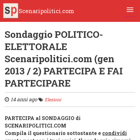
Scenaripolitici.com
TOGG
Sondaggio POLITICO-
ELETTORALE
Scenaripolitici.com (gen
2013 / 2) PARTECIPA E FAI
PARTECIPARE
14 anni ago
Elezioni
PARTECIPA al SONDAGGIO di
SCENARIPOLITICI.COM
Compila il questionario sottostante e
condi
vidi