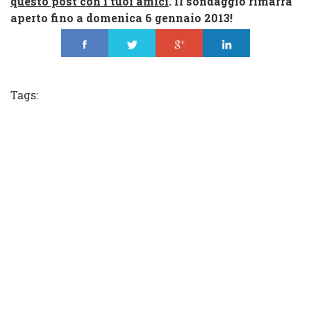
questo post con
i tuoi ami
ci
. Il sondaggio rimarrà
aperto fino a domenica 6 gennaio 2013!
Share
Tweet
Share
Share
Tags: