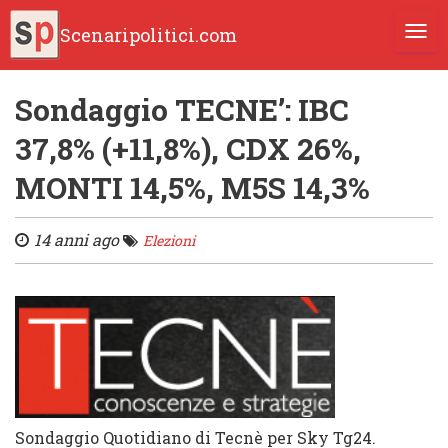
Scenaripolitici.com
TOGG
Sondaggio TECNE’: IBC
37,8% (+11,8%), CDX 26%,
MONTI 14,5%, M5S 14,3%
14 anni ago
Elezioni
Sondaggio Quotidiano di Tecnè per Sky Tg2
4.