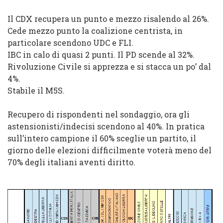
Il CDX recupera un punto e m
ezzo risalendo al 26%.
Ce
de mezzo punto la coalizione centrista, in
particolare scendono UDC e
FLI.
IBC in calo di quasi 2 punti. Il PD scende al 32%.
Rivoluzione Civile si apprezza e
si stacca un po’ dal
4%.
Stabile il M5S.
Recupero di rispondenti nel sondaggio, ora gli
astensionis
ti/in
decisi scendono al 40
%.
In pratica
sull’intero campione il 60% sceglie un parti
to, il
giorno delle elezioni
difficilmente voterà meno del
70% degli italiani aventi diritto.