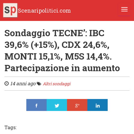
Scenaripolitici.com
TOGG
Sondaggio TECNE’: IBC
39,6% (+15%), CDX 24,6%,
MONTI 15,1%, M5S 14,4%.
Partecipazione in aumento
14 anni ago
Altri sondaggi
Share
Tweet
Share
Share
Tags: