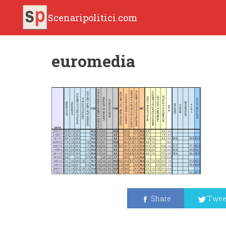
Scenaripolitici.com
euromedia
Share
Twee