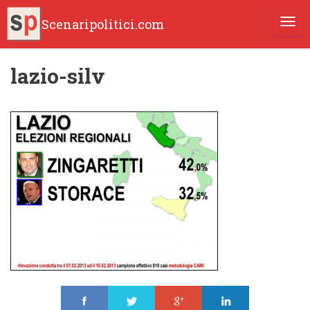
Scenaripolitici.com
TOGG
lazio-silv