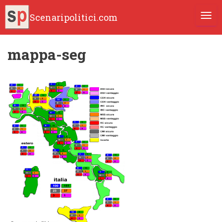
Scenaripolitici.com
TOGG
mappa-seg