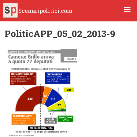
Scenaripolitici.com
TOGG
PoliticAPP_05_02_2013-9