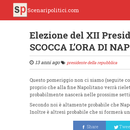
Scenaripolitici.com
Elezione del XII Presi
SCOCCA L’ORA DI NA
13 anni ago
presidente della repubblica
Questo pomeriggio non ci siamo (seguite c
proprio che alla fine Napolitano verrà riel
probabilmente nascerà nelle prossime sett
Secondo noi è altamente probabile che Napo
Inoltre è altresì probabile che si formerà u
Share
Twee