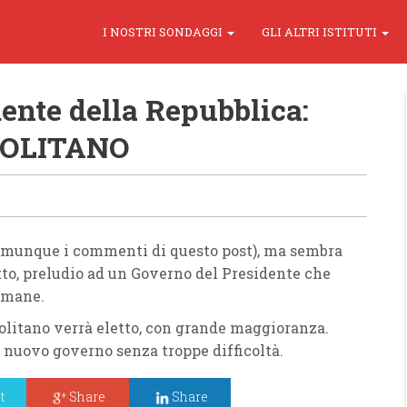
I NOSTRI SONDAGGI
GLI ALTRI ISTITUTI
dente della Repubblica:
POLITANO
omunque i commenti di questo post), ma sembra
etto, preludio ad un Governo del Presidente che
imane.
litano verrà eletto, con grande maggioranza.
n nuovo governo senza troppe difficoltà.
t
Share
Share