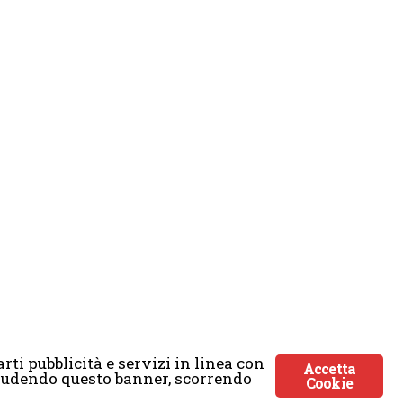
rti pubblicità e servizi in linea con
Accetta
Chiudendo questo banner, scorrendo
Cookie
ticmoon.com