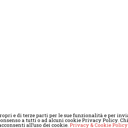
opri e di terze parti per le sue funzionalità e per invia
il consenso a tutti o ad alcuni cookie Privacy Policy. 
2008-2017 Scenaripolitici.com - Tutti i diritti riservati. Creato da
Atlan
cconsenti all’uso dei cookie.
Privacy & Cookie Policy