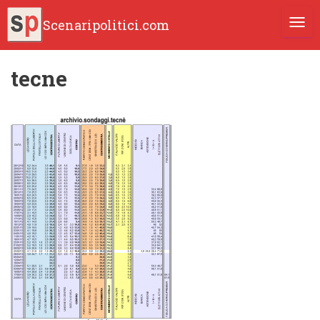
Scenaripolitici.com
TOGG
tecne