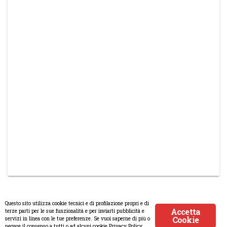
Questo sito utilizza cookie tecnici e di profilazione propri e di
Accetta
terze parti per le sue funzionalità e per inviarti pubblicità e
Cookie
servizi in linea con le tue preferenze. Se vuoi saperne di più o
© Copyright 2008-2017 Scenaripolitici.com - Tutti i diritti riservati.
negare il consenso a tutti o ad alcuni cookie Privacy Policy.