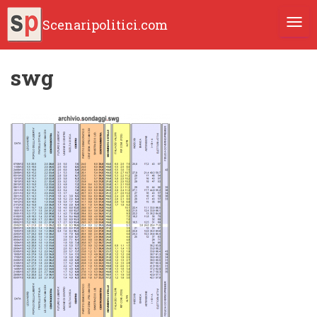
Scenaripolitici.com
TOGG
swg