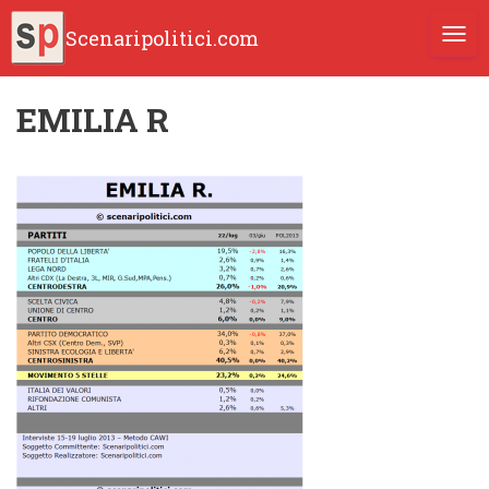
Scenaripolitici.com
TOGG
EMILIA R