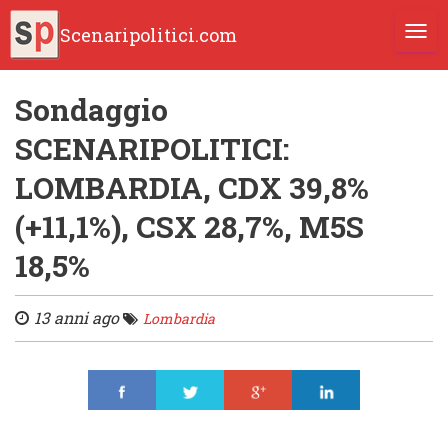
Scenaripolitici.com
TOGG
Sondaggio
SCENARIPOLITICI:
LOMBARDIA, CDX 39,8%
(+11,1%), CSX 28,7%, M5S
18,5%
13 anni ago
Lombardia
Share
Tweet
Share
Share