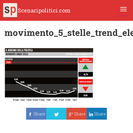
Scenaripolitici.com
TOGG
movimento_5_stelle_trend_ele
Share
Share
Share
Tweet