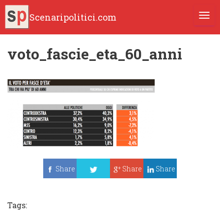
Scenaripolitici.com
TOGG
voto_fascie_eta_60_anni
Share
Share
Share
Tweet
Tags: