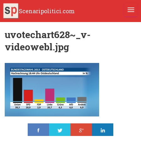
Scenaripolitici.com
TOGG
uvotechart628~_v-
videowebl.jpg