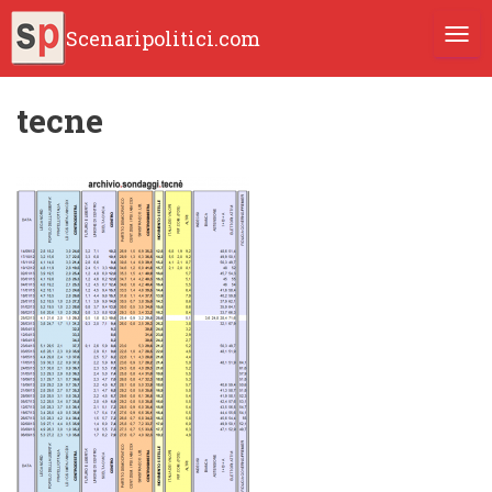
Scenaripolitici.com
TOGG
tecne