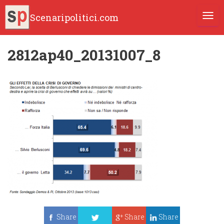
Scenaripolitici.com
TOGG
2812ap40_20131007_8
Share
Share
Share