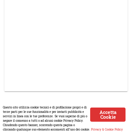
Questo sito utilizza cookie tecnici e di profilazione propri e di
Accetta
terze parti per le sue funzionalità e per inviarti pubblicità e
Cookie
servizi in linea con le tue preferenze. Se vuoi saperne di più o
© Copyright 2008-2017 Scenaripolitici.com - Tutti i diritti riservati.
negare il consenso a tutti o ad alcuni cookie Privacy Policy.
Chiudendo questo banner, scorrendo questa pagina o
Creato da
Atlanticmoon.com
cliccando qualunque suo elemento acconsenti all’uso dei cookie.
Privacy & Cookie Policy