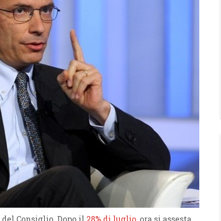
 del Consiglio. Dopo il
28% di luglio
, ora si assesta