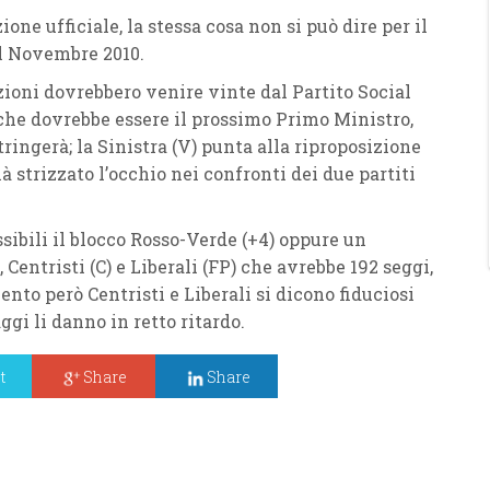
one ufficiale, la stessa cosa non si può dire per il
el Novembre 2010.
ioni dovrebbero venire vinte dal Partito Social
 che dovrebbe essere il prossimo Primo Ministro,
ingerà; la Sinistra (V) punta alla riproposizione
 strizzato l’occhio nei confronti dei due partiti
sibili il blocco Rosso-Verde (+4) oppure un
entristi (C) e Liberali (FP) che avrebbe 192 seggi,
nto però Centristi e Liberali si dicono fiduciosi
ggi li danno in retto ritardo.
t
Share
Share