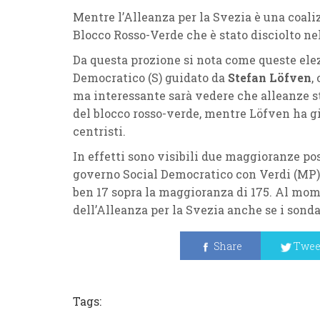
Mentre l’Alleanza per la Svezia è una coalizi
Blocco Rosso-Verde che è stato disciolto n
Da questa prozione si nota come queste elez
Democratico (S) guidato da
Stefan Löfven
,
ma interessante sarà vedere che alleanze str
del blocco rosso-verde, mentre Löfven ha già
centristi.
In effetti sono visibili due maggioranze pos
governo Social Democratico con Verdi (MP), C
ben 17 sopra la maggioranza di 175. Al mome
dell’Alleanza per la Svezia anche se i sonda
Share
Twee
Tags: