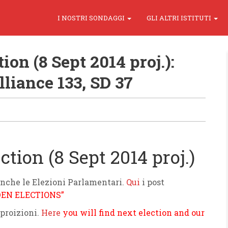
I NOSTRI SONDAGGI
GLI ALTRI ISTITUTI
n (8 Sept 2014 proj.):
lliance 133, SD 37
ion (8 Sept 2014 proj.)
anche le Elezioni Parlamentari.
Qui
i post
DEN ELECTIONS”
 proizioni.
Here
you will find next election and our