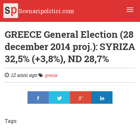
Scenaripolitici.com
TOGG
GREECE General Election (28
december 2014 proj.): SYRIZA
32,5% (+3,8%), ND 28,7%
12 anni ago
grecia
Share
Tweet
Share
Share
Tags: