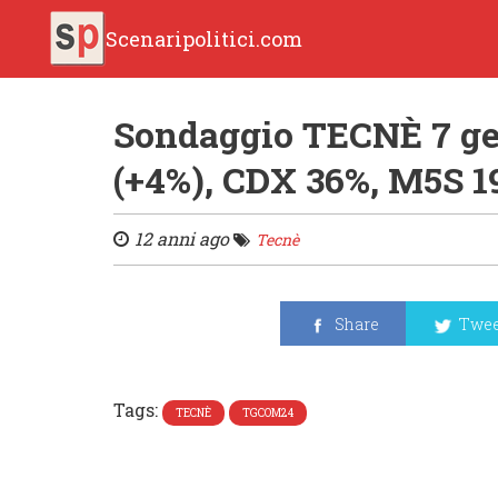
Scenaripolitici.com
Sondaggio TECNÈ 7 ge
(+4%), CDX 36%, M5S 1
12 anni ago
Tecnè
Share
Twee
Tags:
TECNÈ
TGCOM24