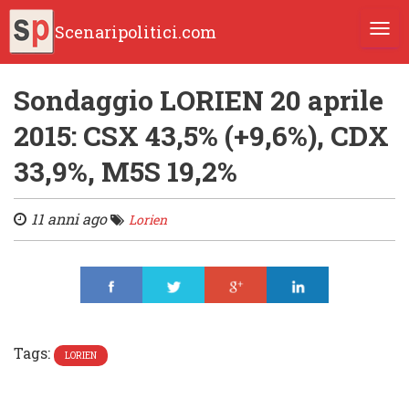
Scenaripolitici.com
TOGG
Sondaggio LORIEN 20 aprile
2015: CSX 43,5% (+9,6%), CDX
33,9%, M5S 19,2%
11 anni ago
Lorien
Share
Tweet
Share
Share
Tags:
LORIEN