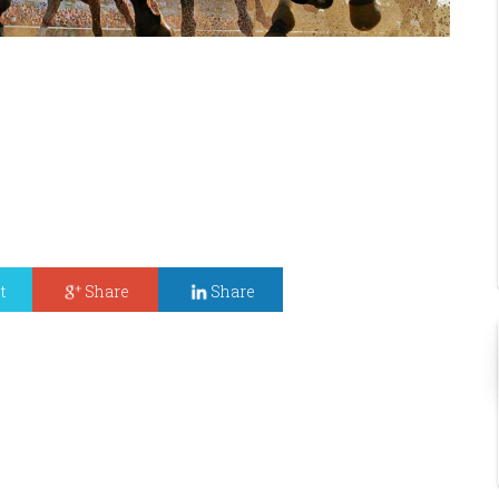
t
Share
Share