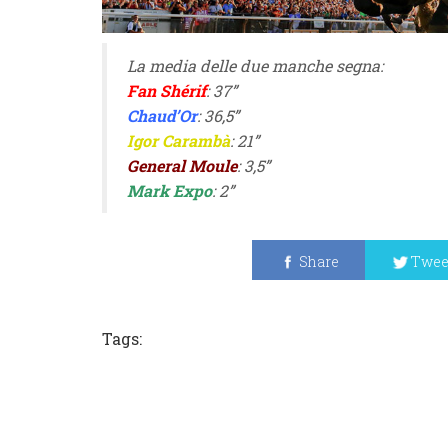
La media delle due manche segna:
Fan Shérif
: 37”
Chaud’Or
: 36,5”
Igor Carambà
: 21”
General Moule
: 3,5”
Mark Expo
: 2”
Share
Twee
Tags: