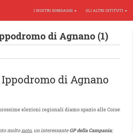
I NOSTRI SONDAGGI
GLI ALTRI ISTITUTI
Ippodromo di Agnano (1)
– Ippodromo di Agnano
 prossime elezioni regionali diamo spazio alle Corse
anto molto
noto
, un interessante
GP della Campania
;